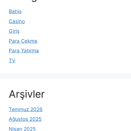
Bahis
Casino
Giriş
Para Çekme
Para Yatırma
TV
Arşivler
Temmuz 2026
Ağustos 2025
Nisan 2025