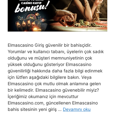
Elmascasino Giriş güvenilir bir bahisçidir.
Yorumlar ve kullanıcı tabanı, üyelerin çok sadık
olduğunu ve müşteri memnuniyetinin çok
yüksek olduğunu gösteriyor Elmascasino
güvenilirliği hakkında daha fazla bilgi edinmek
için lütfen aşağıdaki bilgilere bakın. Veya
Elmascasino çok mutlu olmak anlamına gelen
bir kelimedir. Elmascasino güvenebilir miyiz?
İçeriğimiz okumanız için mevcuttur
Elmascasino.com, güncellenen Elmascasino
bahis sitesinin yeni giriş …
Devamını oku