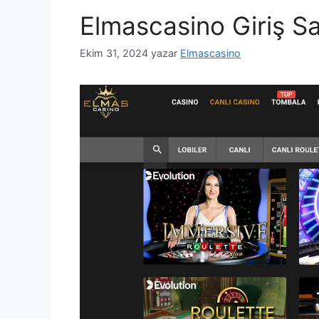
Elmascasino Giriş Sa
Ekim 31, 2024
yazar
Elmascasino