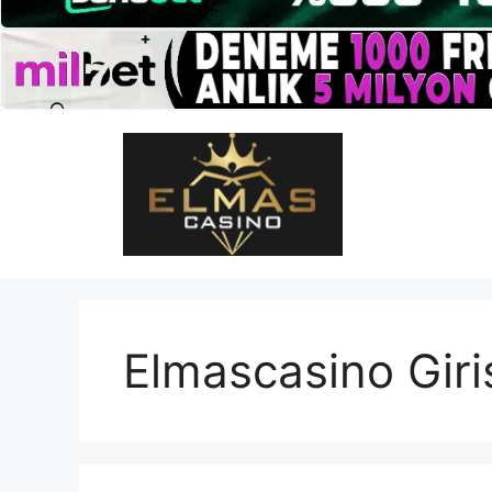
İçeriğe
atla
Elmascasino Giri