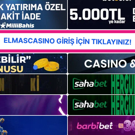
ELMASCASINO GİRİŞ İÇİN TIKLAYINIZ!