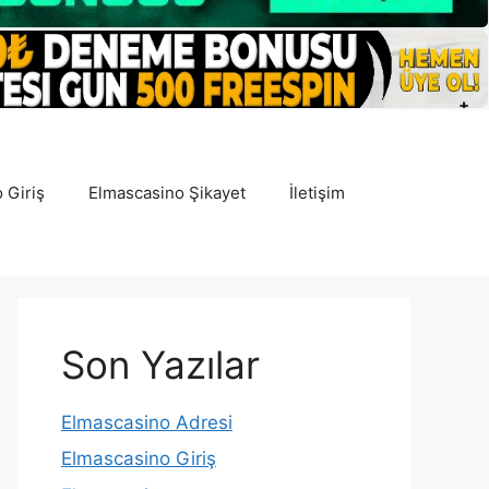
 Giriş
Elmascasino Şikayet
İletişim
Son Yazılar
Elmascasino Adresi
Elmascasino Giriş