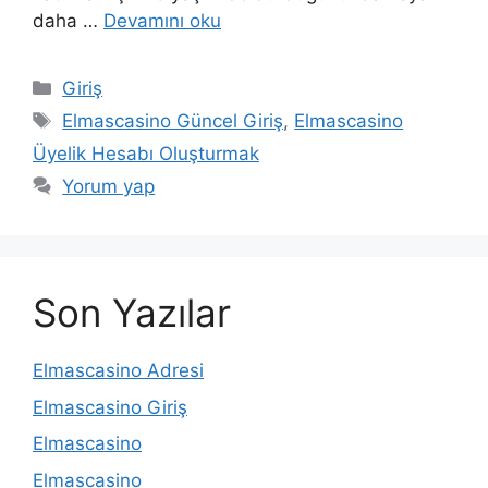
daha …
Devamını oku
Kategoriler
Giriş
Etiketler
Elmascasino Güncel Giriş
,
Elmascasino
Üyelik Hesabı Oluşturmak
Yorum yap
Son Yazılar
Elmascasino Adresi
Elmascasino Giriş
Elmascasino
Elmascasino