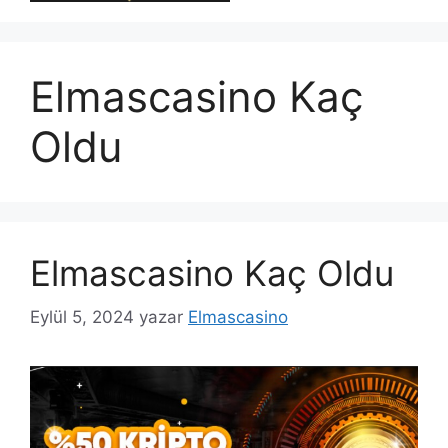
Elmascasino Kaç
Oldu
Elmascasino Kaç Oldu
Eylül 5, 2024
yazar
Elmascasino