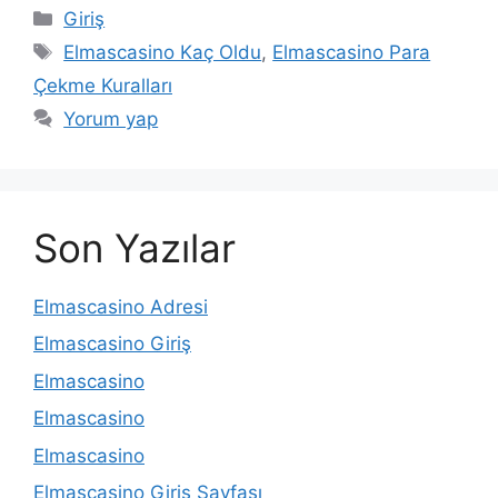
Kategoriler
Giriş
Etiketler
Elmascasino Kaç Oldu
,
Elmascasino Para
Çekme Kuralları
Yorum yap
Son Yazılar
Elmascasino Adresi
Elmascasino Giriş
Elmascasino
Elmascasino
Elmascasino
Elmascasino Giriş Sayfası