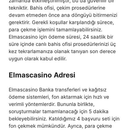
zamanda etkinleştirilmiştir, bu da güvenilir bir
tekniktir. Bahis ofisi, çekim prosedürlerine
devam etmeden önce ana döngüyü bitirmenizi
gerektirir. Gerekli koşullar karşılandığı sürece,
para çekme işlemini tamamlayabilirsiniz.
Elmascasino için ödeme süresi, 24 saatlik bir
süre içinde canlı bahis ofisi prosedürlerinizi üç
kez tekrarlamanıza olanak tanıyan son derece
uygun olarak kabul edilir.
Elmascasino Adresi
Elmascasino Banka transferleri ve kağıtsız
ödeme sistemleri, fon aktarmak için hızlı ve
verimli yöntemlerdir. Bununla birlikte,
soruşturmalar tamamlanacağı için 5 dakika
bekleyebilirsiniz. Katıldığımız 4 başvuru seti için
fon çekmek mümkündür. Ayrıca, para çekme