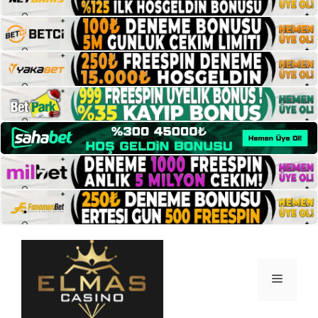
İçeriğe
atla
Menü