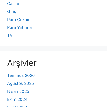
Casino
Giriş
Para Çekme
Para Yatırma
TV
Arşivler
Temmuz 2026
Ağustos 2025
Nisan 2025
Ekim 2024