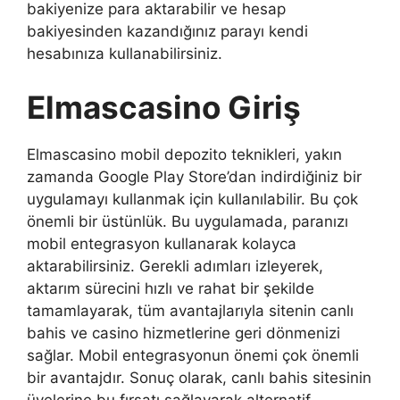
bakiyenize para aktarabilir ve hesap
bakiyesinden kazandığınız parayı kendi
hesabınıza kullanabilirsiniz.
Elmascasino Giriş
Elmascasino mobil depozito teknikleri, yakın
zamanda Google Play Store’dan indirdiğiniz bir
uygulamayı kullanmak için kullanılabilir. Bu çok
önemli bir üstünlük. Bu uygulamada, paranızı
mobil entegrasyon kullanarak kolayca
aktarabilirsiniz. Gerekli adımları izleyerek,
aktarım sürecini hızlı ve rahat bir şekilde
tamamlayarak, tüm avantajlarıyla sitenin canlı
bahis ve casino hizmetlerine geri dönmenizi
sağlar. Mobil entegrasyonun önemi çok önemli
bir avantajdır. Sonuç olarak, canlı bahis sitesinin
üyelerine bu fırsatı sağlayarak alternatif