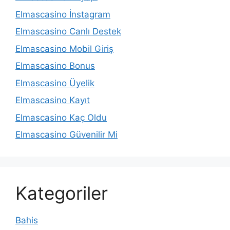
Elmascasino İnstagram
Elmascasino Canlı Destek
Elmascasino Mobil Giriş
Elmascasino Bonus
Elmascasino Üyelik
Elmascasino Kayıt
Elmascasino Kaç Oldu
Elmascasino Güvenilir Mi
Kategoriler
Bahis