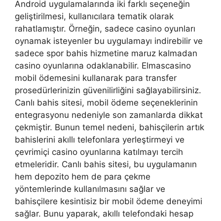
Android uygulamalarında iki farklı seçeneğin
geliştirilmesi, kullanıcılara tematik olarak
rahatlamıştır. Örneğin, sadece casino oyunları
oynamak isteyenler bu uygulamayı indirebilir ve
sadece spor bahis hizmetine maruz kalmadan
casino oyunlarına odaklanabilir. Elmascasino
mobil ödemesini kullanarak para transfer
prosedürlerinizin güvenilirliğini sağlayabilirsiniz.
Canlı bahis sitesi, mobil ödeme seçeneklerinin
entegrasyonu nedeniyle son zamanlarda dikkat
çekmiştir. Bunun temel nedeni, bahisçilerin artık
bahislerini akıllı telefonlara yerleştirmeyi ve
çevrimiçi casino oyunlarına katılmayı tercih
etmeleridir. Canlı bahis sitesi, bu uygulamanın
hem depozito hem de para çekme
yöntemlerinde kullanılmasını sağlar ve
bahisçilere kesintisiz bir mobil ödeme deneyimi
sağlar. Bunu yaparak, akıllı telefondaki hesap