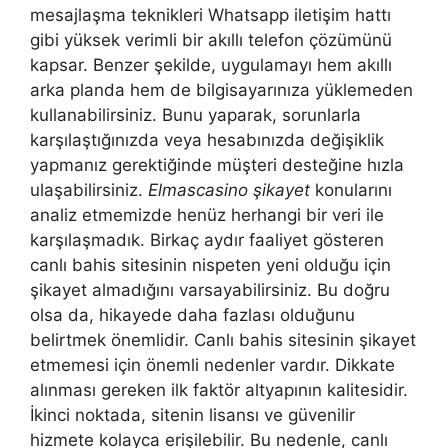
mesajlaşma teknikleri Whatsapp iletişim hattı
gibi yüksek verimli bir akıllı telefon çözümünü
kapsar. Benzer şekilde, uygulamayı hem akıllı
arka planda hem de bilgisayarınıza yüklemeden
kullanabilirsiniz. Bunu yaparak, sorunlarla
karşılaştığınızda veya hesabınızda değişiklik
yapmanız gerektiğinde müşteri desteğine hızla
ulaşabilirsiniz.
Elmascasino şikayet
konularını
analiz etmemizde henüz herhangi bir veri ile
karşılaşmadık. Birkaç aydır faaliyet gösteren
canlı bahis sitesinin nispeten yeni olduğu için
şikayet almadığını varsayabilirsiniz. Bu doğru
olsa da, hikayede daha fazlası olduğunu
belirtmek önemlidir. Canlı bahis sitesinin şikayet
etmemesi için önemli nedenler vardır. Dikkate
alınması gereken ilk faktör altyapının kalitesidir.
İkinci noktada, sitenin lisansı ve güvenilir
hizmete kolayca erişilebilir. Bu nedenle, canlı