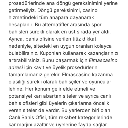
prosedürlerinde ana döngü gereksinimini yerine
getirmeliyiz. Döngü gereksinimi, casino
hizmetindeki tüm anapara dayanarak
hesaplanır. Bu alternatifler arasında spor
bahisleri sürekli olarak en üst sırada yer aldı.
Ayrıca, bahis ofisine verilen titiz dikkat
nedeniyle, sitedeki en uygun oranları kolayca
bulabilirsiniz. Kuponları kullanarak kazançlarınızı
artırabilirsiniz. Bunu başarmak için
Elmascasino
adresi
için kayıt ve üyelik prosedürlerini
tamamlamanız gerekir. Elmascasino kazanma
olasılığı sürekli olarak bahisçiler ve oyuncular
lehine. Her konum gelir elde etmeli ve
potansiyel karı abartan siteler ve ayrıca canlı
bahis ofisleri gibi üyelerin çıkarlarına öncelik
veren siteler de vardır. Bu yerlerden biri olan
Canlı Bahis Ofisi, tüm rekabet kategorilerinde
kar marjını azaltır ve üyelerine fayda sağlar.