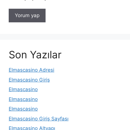
Son Yazılar
Elmascasino Adresi
Elmascasino Giriş
Elmascasino
Elmascasino
Elmascasino
Elmascasino Giriş Sayfası
Elmascasino Altyapı