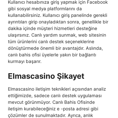
Kullanıcı hesabınıza giriş yapmak için Facebook
gibi sosyal medya platformlarını da
kullanabilirsiniz. Kullanıcı giriş panelinde gerekli
ayrıntıları girip onayladıktan sonra, genellikle bir
dakika içinde müşteri hizmetleri desteğine
ulaşırsınız. Canlı yardım sunmak, web sitesinin
tüm ürünlerini canlı destek seçeneklerine
dönüştürmede önemli bir avantajdır. Aslında,
canlı bahis ofisi üyelerle yakın bir bağlantı
kurmayı başarır.
Elmascasino Şikayet
Elmascasino iletişim teknikleri açısından analiz
ettiğimizde, sadece canlı destek uygulaması
mevcut görünmüyor. Canlı Bahis Ofisinde
iletişim kurabileceğiniz e -posta adresi gibi
çözümler de sunulmaktadır. Ayrıca, anlık