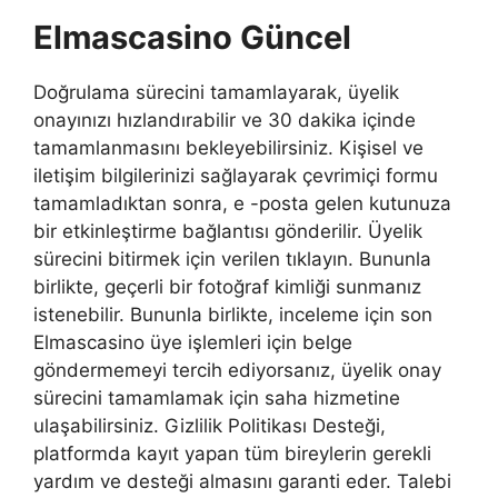
Elmascasino Güncel
Doğrulama sürecini tamamlayarak, üyelik
onayınızı hızlandırabilir ve 30 dakika içinde
tamamlanmasını bekleyebilirsiniz. Kişisel ve
iletişim bilgilerinizi sağlayarak çevrimiçi formu
tamamladıktan sonra, e -posta gelen kutunuza
bir etkinleştirme bağlantısı gönderilir. Üyelik
sürecini bitirmek için verilen tıklayın. Bununla
birlikte, geçerli bir fotoğraf kimliği sunmanız
istenebilir. Bununla birlikte, inceleme için son
Elmascasino üye işlemleri için belge
göndermemeyi tercih ediyorsanız, üyelik onay
sürecini tamamlamak için saha hizmetine
ulaşabilirsiniz. Gizlilik Politikası Desteği,
platformda kayıt yapan tüm bireylerin gerekli
yardım ve desteği almasını garanti eder. Talebi