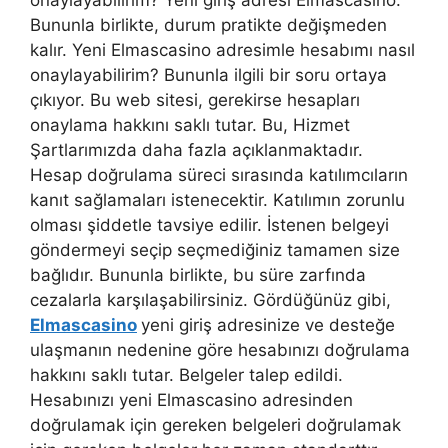
Bununla birlikte, durum pratikte değişmeden
kalır. Yeni Elmascasino adresimle hesabımı nasıl
onaylayabilirim? Bununla ilgili bir soru ortaya
çıkıyor. Bu web sitesi, gerekirse hesapları
onaylama hakkını saklı tutar. Bu, Hizmet
Şartlarımızda daha fazla açıklanmaktadır.
Hesap doğrulama süreci sırasında katılımcıların
kanıt sağlamaları istenecektir. Katılımın zorunlu
olması şiddetle tavsiye edilir. İstenen belgeyi
göndermeyi seçip seçmediğiniz tamamen size
bağlıdır. Bununla birlikte, bu süre zarfında
cezalarla karşılaşabilirsiniz. Gördüğünüz gibi,
Elmascasino
yeni giriş adresinize ve desteğe
ulaşmanın nedenine göre hesabınızı doğrulama
hakkını saklı tutar. Belgeler talep edildi.
Hesabınızı yeni Elmascasino adresinden
doğrulamak için gereken belgeleri doğrulamak