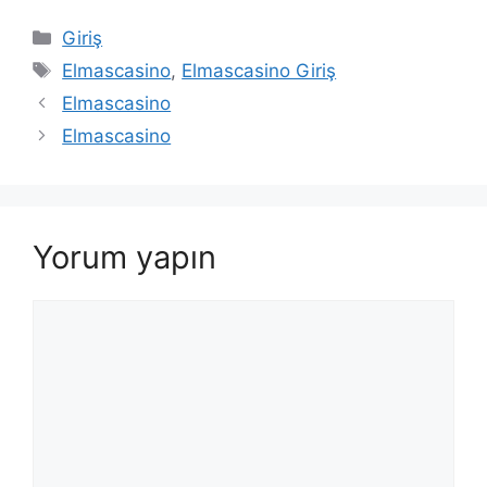
Kategoriler
Giriş
Etiketler
Elmascasino
,
Elmascasino Giriş
Elmascasino
Elmascasino
Yorum yapın
Yorum