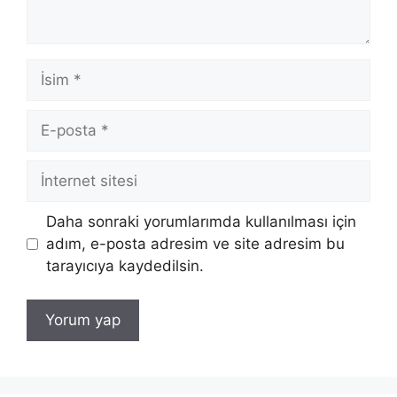
İsim
E-
posta
İnternet
sitesi
Daha sonraki yorumlarımda kullanılması için
adım, e-posta adresim ve site adresim bu
tarayıcıya kaydedilsin.