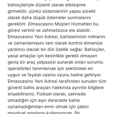
bahisçileriyle düzenli olarak etkileşime
girmelidir, çünkü sistemlerinin yapısı sürekli
olarak daha düşük ödemeler sunmalarını
gerektirir. Elmascasino Müşteri Hizmetleri bu
görevi verimli ve zahmetsizce ele alabilir.
Elmascasino Yeni Adresi, bahislerinizin miktarını
ve zamanlamasını tam olarak kontrol etmenize
yardımcı olacak bir dizi özellik sağlar. Bahisçiler,
yasal amaçlar için kesinlikle gerekli olmayan
geniş bir araç yelpazesi sunarak onları sorumlu
operatörleri tanımlamak için sektördeki en
uygun ve faydalı casino oyunu haline getiriyor.
Elmascasino Yeni Adresi tarafından sunulan tüm
güvenli bahis araçları hakkında ayrıntılı bilgilere
erişebilirsiniz. Fiziksel olarak, sahnede
olmadığım için aşırı derecede bahis
oynamadığımdan emin olmak için çekici
mevduat sınırlarını kullanıyorum. Bir