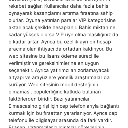
rekabet sağlar. Kullanıcılar daha fazla bahis
oynayarak kazançlarını artırma fırsatına sahip
olurlar. Oyuna yatırılan paralar VIP kategorisine
aktarılacak şekilde hesaplanır. Bahis miktarı ne
kadar yüksek olursa VIP üye olma olasılığınız da
o kadar artar. Ayrıca bu özellik ayrı bir hesap
aracına olan ihtiyacı da ortadan kaldırıyor. Bu
web sitesine bu lisans ödeme süreci ile
verilmiştir ve gereksinimlerine en uygun
seçenektir. Ayrıca yatırımcıları zorlamayacak
altyapı ve arayüzlere yönelik araştırmalar da
sürüyor. Web sitesinin mobil desteğinin
olmaması, popülerliğine katkıda bulunan
faktörlerden biridir. Bazı yatırımcılar
Elmascasino girişi için cep telefonlarıyla bağlantı
kurmak için bu fırsattan yararlanıyor. Ayrıca cep
telefonu ile bilgisayar arasında da fark vardır.
Esasen, yatırımcılar bilgisayar görevlerinin