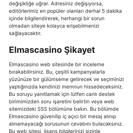
değişikliğe uğrar. Adresiniz değişiyorsa,
editörlerimiz en popüler olanları derhal 5 dakika
içinde bilgilendirerek, herhangi bir sorun
olmadan siteye kolayca erişebilmenizi
sağlayacaktır.
Elmascasino Şikayet
Elmascasino web sitesinde bir inceleme
bırakabilirsiniz. Bu, çeşitli kampanyalarla
yüzünüze bir gülümseme getirecek ve seçiminizi
yaptığınızda kendinizi memnun hissedeceksiniz.
Bu soruyu yanıtlamak için lütfen canlı destek
birimimizden soru işaretini belirtin veya web
sitemizdeki SSS bölümüne bakın. Bu bölümde
Elmascasino güvenilip iç açıcı bir mesaj alınıp
alınamayacağı sorusunun cevabını bulacaksınız.
Bu web sitesi, lisans bilgilerinizi sizinle