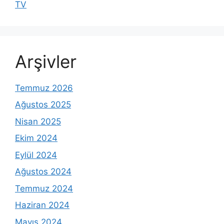
TV
Arşivler
Temmuz 2026
Ağustos 2025
Nisan 2025
Ekim 2024
Eylül 2024
Ağustos 2024
Temmuz 2024
Haziran 2024
Mayıs 2024