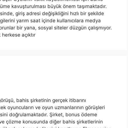
özüme kavuşturulması büyük önem taşımaktadır.
inde, giriş adresi değişikliğini hızlı bir şekilde
lgilerini yarım saat içinde kullanıcılara medya
orunlar bir yana, sosyal siteler düzgün çalışmıyor.
k herkese açıktır
üşü, bahis şirketinin gerçek itibarını
ek oyuncuların ve oyun uzmanlarının görüşleri
itesini doğrulamaktadır. Şirket, bonus ödeme
e ve çözme konusunda diğer bahis şirketlerinin