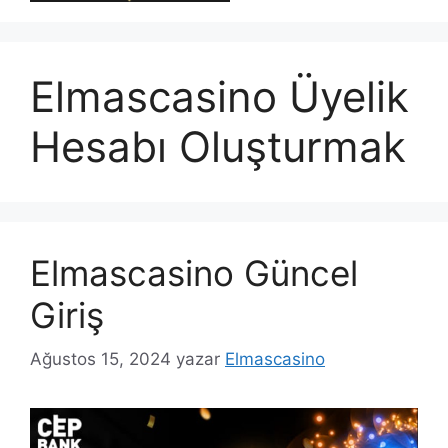
Elmascasino Üyelik
Hesabı Oluşturmak
Elmascasino Güncel
Giriş
Ağustos 15, 2024
yazar
Elmascasino