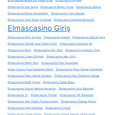
Elmascasino Altyapı
Elmascasino Ana Sayfa
Elmascasino Bingo Oyunu
Elmascasino Bonus
Elmascasino Bonus Seçenekleri
Elmascasino Canlı Destek
Elmascasino Canlı Rulet Oynamak
Elmascasino Deneme Bonusları
Elmascasino Giriş
Elmascasino Giriş Sayfası
Elmascasino Güncel
Elmascasino Güncel Giriş
Elmascasino Günlük Para Çekim Limiti
Elmascasino Güvenilir Mi
Elmascasino Kayıt
Elmascasino Kaç Oldu
Elmascasino Kullanıcı Giriş
Elmascasino Lisans Bilgileri
Elmascasino Maç Giriş
Elmascasino Mobil Giriş
Elmascasino Para Kazanmak
Elmas Casino Para Kazanma Süreci
Elmascasino Para Çekme Hizmetleri
Elmascasino Para Çekme Kuralları
Elmascasino Para Ödüllerini Almak
Elmascasino Rulet Oyunu
Elmascasino Sanal Bahis
Elmascasino Sosyal Medya Hesapları
Elmascasino Spor Bahisleri
Elmascasino TV
Elmascasino Twitter
Elmascasino VIP Bonusları
Elmascasino Yeni Üyelik Promosyonları
Elmascasino Ödeme Adresi
Elmascasino Özel Kuponlar
Elmascasino Üyelik
Elmascasino Üyelik Formu
Elmascasino Üyelik Hesabı Oluşturmak