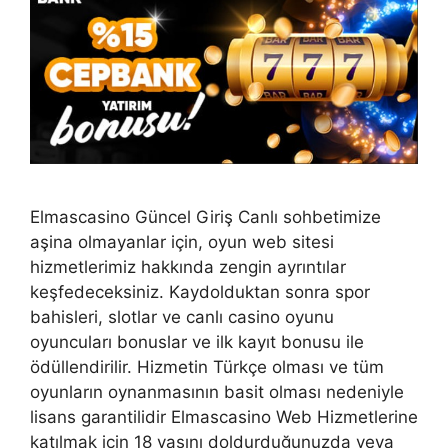
Elmascasino Güncel Giriş Canlı sohbetimize
aşina olmayanlar için, oyun web sitesi
hizmetlerimiz hakkında zengin ayrıntılar
keşfedeceksiniz. Kaydolduktan sonra spor
bahisleri, slotlar ve canlı casino oyunu
oyuncuları bonuslar ve ilk kayıt bonusu ile
ödüllendirilir. Hizmetin Türkçe olması ve tüm
oyunların oynanmasının basit olması nedeniyle
lisans garantilidir Elmascasino Web Hizmetlerine
katılmak için 18 yaşını doldurduğunuzda veya