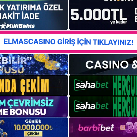
ELMASCASINO GİRİŞ İÇİN TIKLAYINIZ!