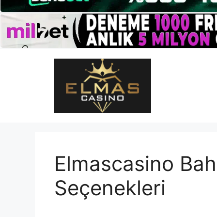
İçeriğe
atla
Elmascasino Ba
Seçenekleri