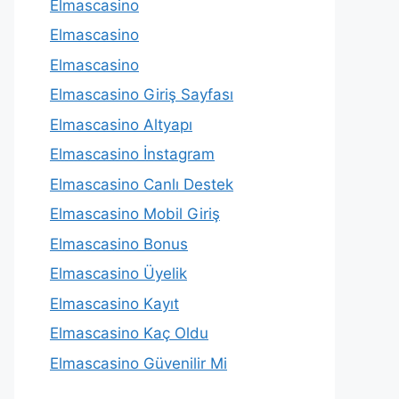
Elmascasino
Elmascasino
Elmascasino
Elmascasino Giriş Sayfası
Elmascasino Altyapı
Elmascasino İnstagram
Elmascasino Canlı Destek
Elmascasino Mobil Giriş
Elmascasino Bonus
Elmascasino Üyelik
Elmascasino Kayıt
Elmascasino Kaç Oldu
Elmascasino Güvenilir Mi