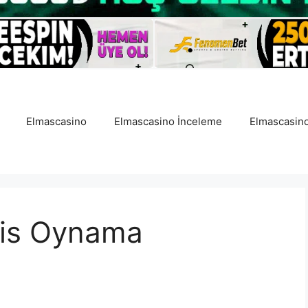
Elmascasino
Elmascasino İnceleme
Elmascasino
his Oynama