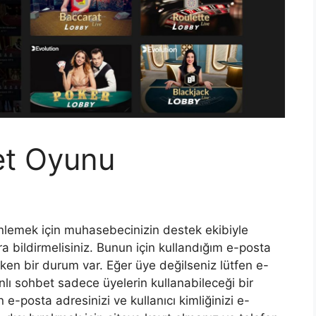
et Oyunu
lemek için muhasebecinizin destek ekibiyle
lara bildirmelisiniz. Bunun için kullandığım e-posta
en bir durum var. Eğer üye değilseniz lütfen e-
nlı sohbet sadece üyelerin kullanabileceği bir
n e-posta adresinizi ve kullanıcı kimliğinizi e-