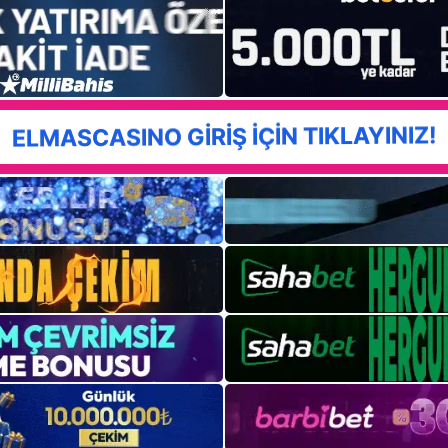
ELMASCASINO GİRİŞ İÇİN TIKLAYINIZ!